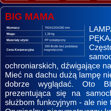
BIG MAMA
LAMP
Wymiary:
760X220X280 mm
Waga:
1,38 kg
PĘKAJ
Materiały użyte:
PP izotaktyczny
Częst
399 Brutto bez podstawy
Cena Korporacyjna
magnetycznej
samo
ochroniarskich, dźwigające n
Mieć na dachu dużą lampę ni
dobrze wyglądać. Oto 
prezentująca się na samo
służbom funkcyjnym - ale nie t