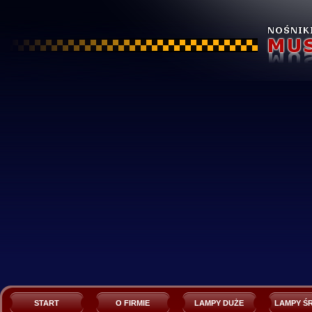
START
O FIRMIE
LAMPY DUŻE
LAMPY Ś