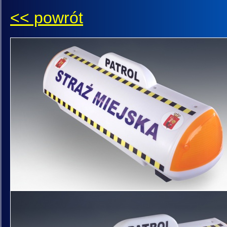
<< powrót