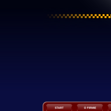
START
O FIRMIE