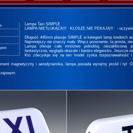
Lampa Taxi SIMPLE
m
LAMPA NIETŁUKĄCA!!! KLOSZE NIE PEKAJĄ!!! - oczywiscie
Długość 445mm plasuje SIMPLE w kategorii lamp średnich acz
Najmniejszy nie znaczy mały. Wręcz przeciwnie, ta prosta, n
Lampa oferuje całe mnóstwo jednolitej, niezakłóconej 
tępne
fantastyczna, wygląda okazale i bardzo elegancko. Jeszcze ra
Kto zdecyduje się na ten model zyska rozpoznawalność 
ment magnetyczny i aerodynamika, lampa posiada wyraźny przód i tył. O
krajowym.